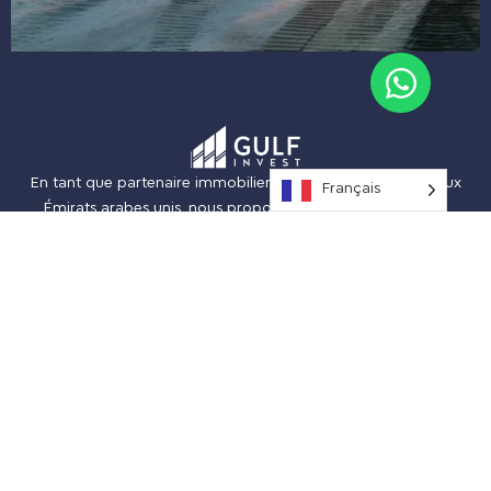
En tant que partenaire immobilier de confiance à Dubaï, aux
Français
Émirats arabes unis, nous proposons un large éventail de
biens commerciaux et résidentiels, notamment des espaces
de bureaux modernes, des emplacements commerciaux de
premier choix et des maisons exclusives. Notre équipe se
consacre à vous aider à trouver le bien immobilier qui
correspond à vos besoins et à votre style de vie.
CONTACTEZ-NOUS
Business Central Towers, 1707, B Second
Al Sufouh – Al Sufouh 2 – Dubaï